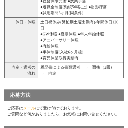
●社会保険完備 ●残業手当
●退職金制度(勤続5年以上) ●財形貯蓄
●試用期間3ヶ月(同条件)
休日・休暇
土日祝休み(繁忙期土曜出勤有)/年間休日120
日
●GW休暇 ●夏期休暇 ●年末年始休暇
●アニバーサリー休暇
●有給休暇
●半休制度(入社6ヶ月後)
●育児休業取得実績有
内定・選考の
履歴書による書類選考 → 面接（2回）
流れ
→ 内定
応募方法
ご応募は
メール
にて受け付けております。
ご質問など何かありましたら、お気軽にお問い合せください。