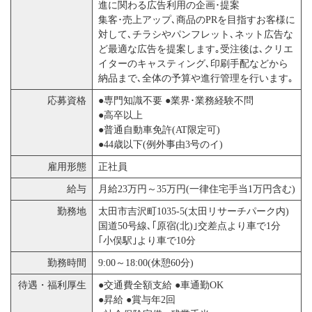
進に関わる広告利用の企画･提案
集客･売上アップ､商品のPRを目指すお客様に
対して､チラシやパンフレット､ネット広告な
ど最適な広告を提案します｡受注後は､クリエ
イターのキャスティング､印刷手配などから
納品まで､全体の予算や進行管理を行います｡
応募資格
●専門知識不要 ●業界･業務経験不問
●高卒以上
●普通自動車免許(AT限定可)
●44歳以下(例外事由3号のイ)
雇用形態
正社員
給与
月給23万円～35万円(一律住宅手当1万円含む)
勤務地
太田市吉沢町1035-5(太田リサーチパーク内)
国道50号線､｢原宿(北)｣交差点より車で1分
｢小俣駅｣より車で10分
勤務時間
9:00～18:00(休憩60分)
待遇・福利厚生
●交通費全額支給 ●車通勤OK
●昇給 ●賞与年2回